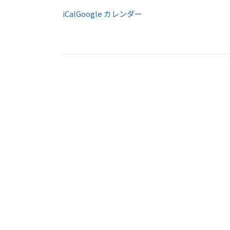
ア
iCal
Google カレンダー
ン
ホ
ー
ル