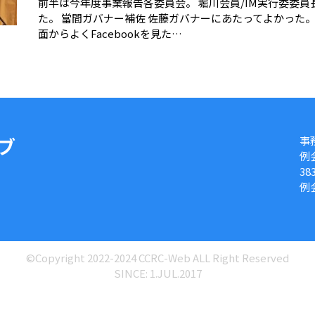
前半は今年度事業報告各委員会。 堀川会員/IM実行委委員
た。 當間ガバナー補佐 佐藤ガバナーにあたってよかった
面からよくFacebookを見た…
ブ
事
例会
38
例
©Copyright 2022-2024 CCRC-Web ALL Right Reserved
SINCE: 1.JUL.2017