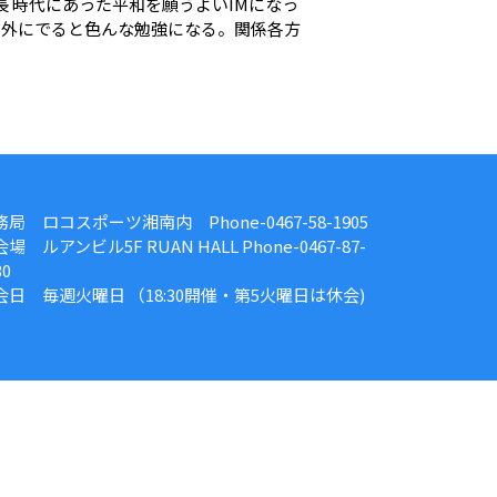
長 時代にあった平和を願うよいIMになっ
。外にでると色んな勉強になる。関係各方
務局 ロコスポーツ湘南内 Phone-0467-58-1905
場 ルアンビル5F RUAN HALL Phone-0467-87-
30
会日 毎週火曜日 （18:30開催・第5火曜日は休会)