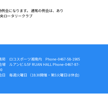
動例会になります。 通常の例会は、あり
崎中央ロータリークラブ
務局 ロコスポーツ湘南内 Phone-0467-58-1905
場 ルアンビル5F RUAN HALL Phone-0467-87-
30
会日 毎週火曜日 （18:30開催・第5火曜日は休会)