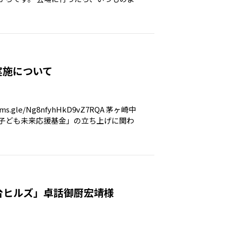
実施について
gle/Ng8nfyhHkD9vZ7RQA 茅ヶ崎中
⼦ども未来応援基⾦」の⽴ち上げに関わ
台ヒルズ」卓話御厨宏靖様