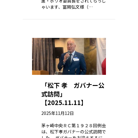
進・ポリオ委員長をされてらっし
ゃいます、冨岡弘文様（…
「松下 孝 ガバナー公
式訪問」
【2025.11.11】
2025年11月12日
茅ヶ崎中央ＲＣ第１９２８回例会
は、松下孝ガバナーの公式訪問で
した。 ガバナーをお迎えするに