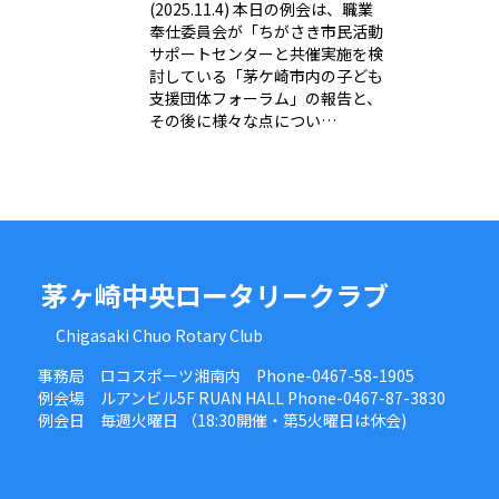
(2025.11.4) 本日の例会は、職業
奉仕委員会が「ちがさき市民活動
サポートセンターと共催実施を検
討している「茅ケ崎市内の子ども
支援団体フォーラム」の報告と、
その後に様々な点につい…
茅ヶ崎中央ロータリークラブ
Chigasaki Chuo Rotary Club
事務局 ロコスポーツ湘南内 Phone-0467-58-1905
例会場 ルアンビル5F RUAN HALL Phone-0467-87-3830
例会日 毎週火曜日 （18:30開催・第5火曜日は休会)