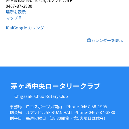
茅ヶ崎市新栄町10-25
ルアンビル5Ｆ
会
0467-87-3830
場所を表示
ル
マップ
ア
iCal
Google カレンダー
ン
ホ
ー
カレンダーを表示
ル
茅ヶ崎中央ロータリークラブ
Chigasaki Chuo Rotary Club
事務局 ロコスポーツ湘南内 Phone-0467-58-1905
例会場 ルアンビル5F RUAN HALL Phone-0467-87-3830
例会日 毎週火曜日 （18:30開催・第5火曜日は休会)