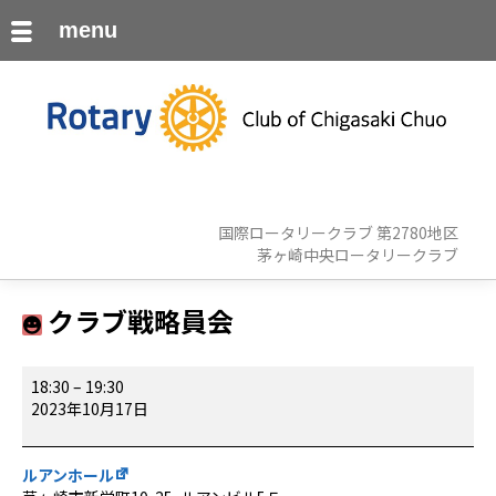
menu
国際ロータリークラブ 第2780地区
茅ヶ崎中央ロータリークラブ
クラブ戦略員会
ク
18:30
–
19:30
ラ
2023年10月17日
ブ
戦
略
ルアンホール
員