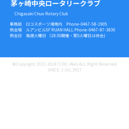
茅ヶ崎中央ロータリークラブ
Chigasaki Chuo Rotary Club
事務局 ロコスポーツ湘南内 Phone-0467-58-1905
例会場 ルアンビル5F RUAN HALL Phone-0467-87-3830
例会日 毎週火曜日 （18:30開催・第5火曜日は休会)
©Copyright 2022-2024 CCRC-Web ALL Right Reserved
SINCE: 1.JUL.2017