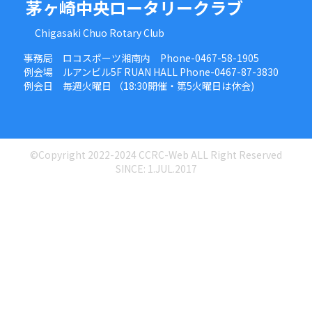
茅ヶ崎中央ロータリークラブ
Chigasaki Chuo Rotary Club
事務局 ロコスポーツ湘南内 Phone-0467-58-1905
例会場 ルアンビル5F RUAN HALL Phone-0467-87-3830
例会日 毎週火曜日 （18:30開催・第5火曜日は休会)
©Copyright 2022-2024 CCRC-Web ALL Right Reserved
SINCE: 1.JUL.2017