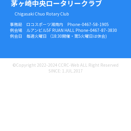
茅ヶ崎中央ロータリークラブ
Chigasaki Chuo Rotary Club
事務局 ロコスポーツ湘南内 Phone-0467-58-1905
例会場 ルアンビル5F RUAN HALL Phone-0467-87-3830
例会日 毎週火曜日 （18:30開催・第5火曜日は休会)
©Copyright 2022-2024 CCRC-Web ALL Right Reserved
SINCE: 1.JUL.2017