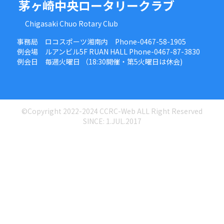
茅ヶ崎中央ロータリークラブ
Chigasaki Chuo Rotary Club
事務局 ロコスポーツ湘南内 Phone-0467-58-1905
例会場 ルアンビル5F RUAN HALL Phone-0467-87-3830
例会日 毎週火曜日 （18:30開催・第5火曜日は休会)
©Copyright 2022-2024 CCRC-Web ALL Right Reserved
SINCE: 1.JUL.2017