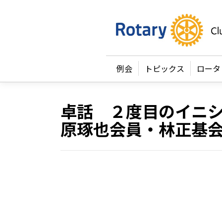
例会
トピックス
ロータ
卓話 ２度目のイニ
原琢也会員・林正基