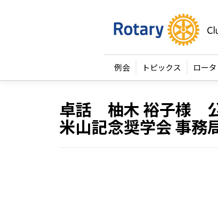
例会
トピックス
ロータ
卓話 柚木 裕子様 
米山記念奨学会 事務