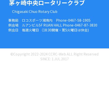
茅ヶ崎中央ロータリークラブ
Chigasaki Chuo Rotary Club
事務局 ロコスポーツ湘南内 Phone-0467-58-1905
例会場 ルアンビル5F RUAN HALL Phone-0467-87-3830
例会日 毎週火曜日 （18:30開催・第5火曜日は休会)
©Copyright 2022-2024 CCRC-Web ALL Right Reserved
SINCE: 1.JUL.2017