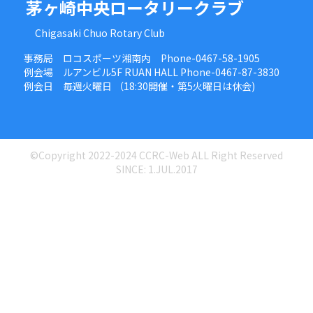
茅ヶ崎中央ロータリークラブ
Chigasaki Chuo Rotary Club
事務局 ロコスポーツ湘南内 Phone-0467-58-1905
例会場 ルアンビル5F RUAN HALL Phone-0467-87-3830
例会日 毎週火曜日 （18:30開催・第5火曜日は休会)
©Copyright 2022-2024 CCRC-Web ALL Right Reserved
SINCE: 1.JUL.2017