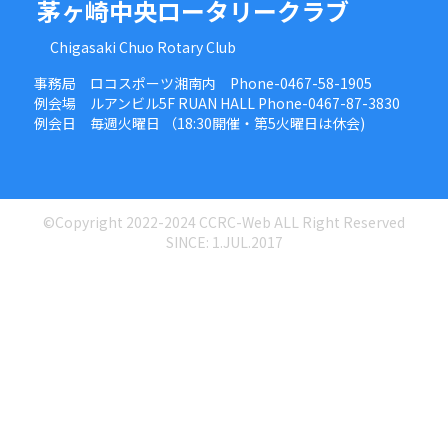
茅ヶ崎中央ロータリークラブ
Chigasaki Chuo Rotary Club
事務局 ロコスポーツ湘南内 Phone-0467-58-1905
例会場 ルアンビル5F RUAN HALL Phone-0467-87-3830
例会日 毎週火曜日 （18:30開催・第5火曜日は休会)
©Copyright 2022-2024 CCRC-Web ALL Right Reserved
SINCE: 1.JUL.2017