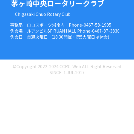
茅ヶ崎中央ロータリークラブ
Chigasaki Chuo Rotary Club
事務局 ロコスポーツ湘南内 Phone-0467-58-1905
例会場 ルアンビル5F RUAN HALL Phone-0467-87-3830
例会日 毎週火曜日 （18:30開催・第5火曜日は休会)
©Copyright 2022-2024 CCRC-Web ALL Right Reserved
SINCE: 1.JUL.2017