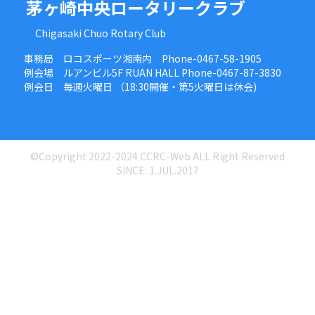
茅ヶ崎中央ロータリークラブ
Chigasaki Chuo Rotary Club
事務局 ロコスポーツ湘南内 Phone-0467-58-1905
例会場 ルアンビル5F RUAN HALL Phone-0467-87-3830
例会日 毎週火曜日 （18:30開催・第5火曜日は休会)
©Copyright 2022-2024 CCRC-Web ALL Right Reserved
SINCE: 1.JUL.2017