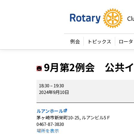
例会
トピックス
ロータ
9月第2例会 公共
9
18:30
–
19:30
月
2024年9月10日
第
2
例
ルアンホール
会
茅ヶ崎市新栄町10-25
ルアンビル5Ｆ
公
0467-87-3830
共
場所を表示