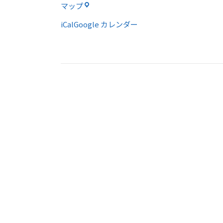
イ
ル
マップ
メ
ア
ー
iCal
Google カレンダー
ン
ジ
ホ
に
ー
つ
ル
い
て