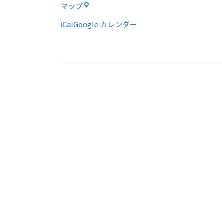
ル
マップ
ア
iCal
Google カレンダー
ン
ホ
ー
ル