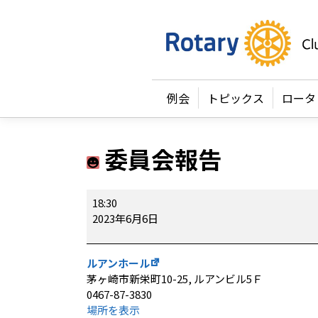
例会
トピックス
ロータ
委員会報告
委
18:30
員
2023年6月6日
会
報
告
ルアンホール
茅ヶ崎市新栄町10-25
ルアンビル5Ｆ
0467-87-3830
場所を表示