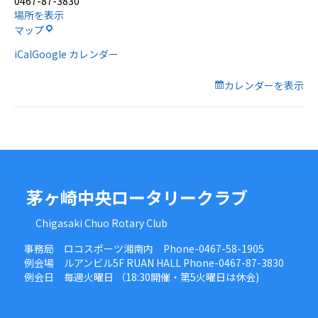
0467-87-3830
ゴ
場所を表示
ル
ル
マップ
フ
ア
コ
iCal
Google カレンダー
ン
ン
ホ
ペ
ー
カレンダーを表示
ル
茅ヶ崎中央ロータリークラブ
Chigasaki Chuo Rotary Club
事務局 ロコスポーツ湘南内 Phone-0467-58-1905
例会場 ルアンビル5F RUAN HALL Phone-0467-87-3830
例会日 毎週火曜日 （18:30開催・第5火曜日は休会)