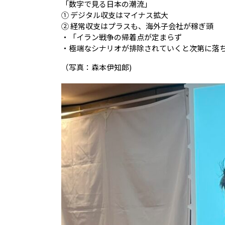
「数字で見る日本の潮流」
① デジタル収支はマイナス拡大
② 経常収支はプラスも、海外子会社が稼ぎ頭
・「イラン戦争の帰着点が定まらず
・極端なシナリオが排除されていくと次第に落
（写真：森本伊知郎)