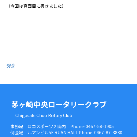
（今回は真面目に書きました）
例会
茅ヶ崎中央ロータリークラブ
Chigasaki Chuo Rotary Club
事務局 ロコスポーツ湘南内 Phone-0467-58-1905
例会場 ルアンビル5F RUAN HALL Phone-0467-87-3830