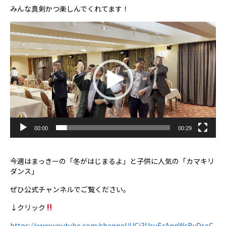
みんな真剣かつ楽しんでくれてます！
動
画
プ
レ
ー
ヤ
ー
00:00
00:29
今週はまっきーの「冬がはじまるよ」と子供に人気の「カマキリ
ダンス」
ぜひ公式チャンネルでご覧ください。
↓クリック
https://www.youtube.com/channel/UCi3UsuErAnqWcBvDseC