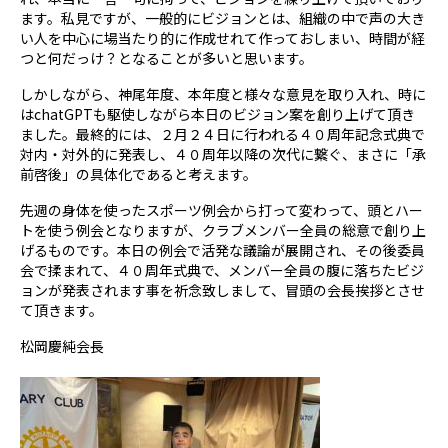
ます。私見ですが、一般的にビジョンとは、組織の中で声の大き
い人を中心に場当たり的に作成せれて作っておしまい、時間が経
つと何だっけ？となることが多いと思います。
しかしながら、神尾年度、本年度と様々な意見を取り入れ、時に
はchatGPTも駆使しながら本日のビジョン案を創り上げて頂き
ました。最終的には、２月２４日に行われる４０周年記念式典で
対内・対外的に発表し、４０周年以降の次代に繋ぐ、まさに「承
前啓後」の具体化であると考えます。
先週の身体を使ったスポーツ例会から打って変わって、頭とハー
トを使う例会となりますが、クラブメンバー全員の総意で創り上
げるものです。本日の例会で活発な議論が展開され、その後委員
会で揉まれて、４０周年式典で、メンバー全員の腹に落ちたビジ
ョンが発表されます事を祈念致しまして、冒頭の会長挨拶とさせ
て頂きます。
松岡慶純会長