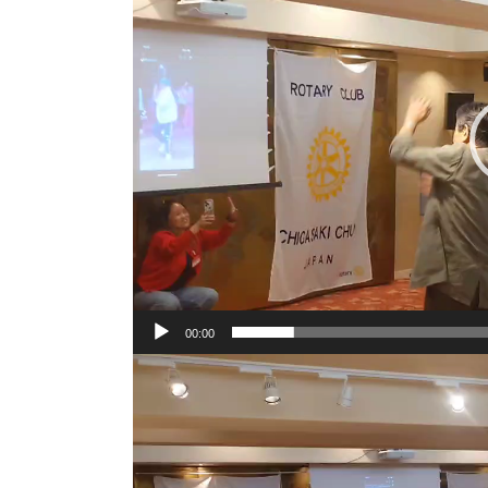
レ
ー
ヤ
ー
00:00
動
画
プ
レ
ー
ヤ