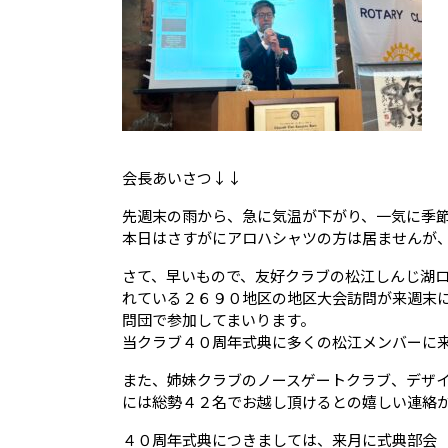
会長あいさつ↓↓
先週末の雨から、急に気温が下がり、一気に季
本日はさすがにアロハシャツの方は居ませんが
さて、早いもので、友好クラブの松江しんじ湖
れている２６９０地区の地区大会訪問が来週末
問団で参加してまいります。
当クラブ４０周年式典に多くの松江メンバーに
また、姉妹クラブのノースゲートクラブ、デザイ
には総勢４２名でお越し頂けるとの嬉しい連絡
４０周年式典につきましては、来月に式典部会