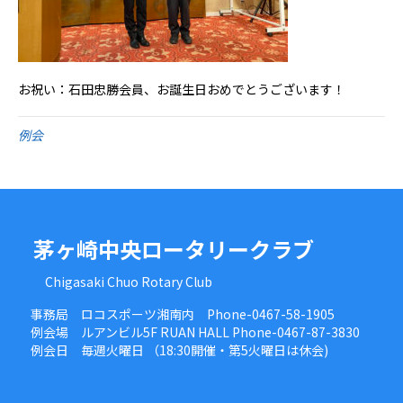
お祝い：石田忠勝会員、お誕生日おめでとうございます！
例会
茅ヶ崎中央ロータリークラブ
Chigasaki Chuo Rotary Club
事務局 ロコスポーツ湘南内 Phone-0467-58-1905
例会場 ルアンビル5F RUAN HALL Phone-0467-87-3830
例会日 毎週火曜日 （18:30開催・第5火曜日は休会)