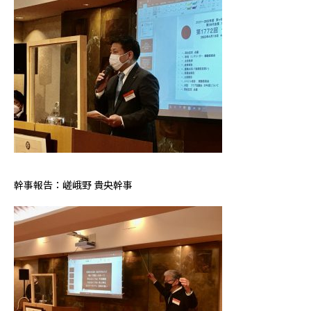
幹事報告：嵯峨野 貴央幹事