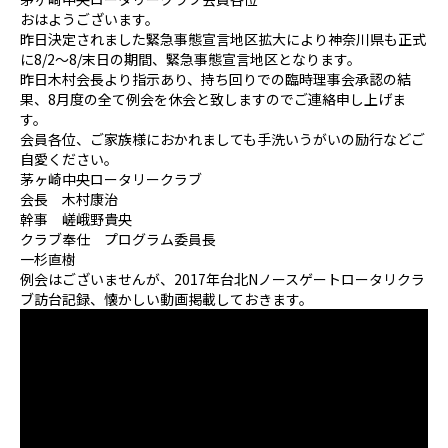
おはようございます。
昨日決定されました緊急事態宣言地区拡大により神奈川県も正式
に8/2〜8/末日の期間、緊急事態宣言地区となります。
昨日木村会長より指示あり、持ち回りでの臨時理事会承認の結
果、8月度の全て例会を休会と致しますのでご連絡申し上げま
す。
会員各位、ご家族様におかれましても手洗いうがいの励行などご
自愛ください。
茅ヶ崎中央ロータリークラブ
会長 木村康治
幹事 嵯峨野貴央
クラブ奉仕 プログラム委員長
一杉直樹
例会はございませんが、2017年台北Nノースゲートロータリクラ
ブ訪台記録、懐かしい動画掲載しておきます。