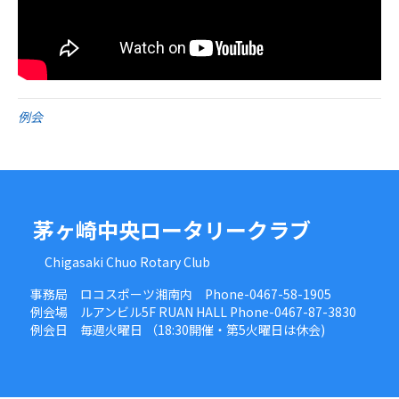
例会
茅ヶ崎中央ロータリークラブ
Chigasaki Chuo Rotary Club
事務局 ロコスポーツ湘南内 Phone-0467-58-1905
例会場 ルアンビル5F RUAN HALL Phone-0467-87-3830
例会日 毎週火曜日 （18:30開催・第5火曜日は休会)