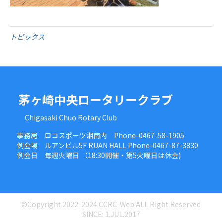
トピックス
茅ヶ崎中央ロータリークラブ
Chigasaki Chuo Rotary Club
事務局 ロコスポーツ湘南内 Phone-0467-58-1905
例会場 ルアンビル5F RUAN HALL Phone-0467-87-3830
例会日 毎週火曜日 （18:30開催・第5火曜日は休会)
©Copyright 2022-2024 CCRC-Web ALL Right Reserved
SINCE: 1.JUL.2017