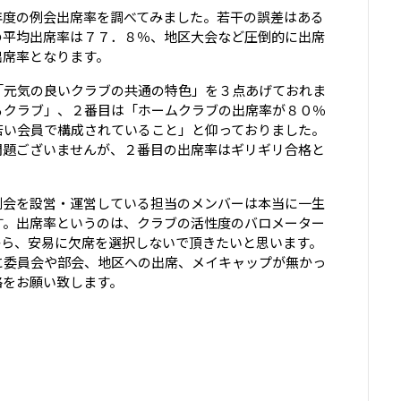
年度の例会出席率を調べてみました。若干の誤差はある
の平均出席率は７７．８％、地区大会など圧倒的に出席
出席率となります。
「元気の良いクラブの共通の特色」を３点あげておれま
るクラブ」、２番目は「ホームクラブの出席率が８０％
若い会員で構成されていること」と仰っておりました。
問題ございませんが、２番目の出席率はギリギリ合格と
例会を設営・運営している担当のメンバーは本当に一生
す。出席率というのは、クラブの活性度のバロメーター
から、安易に欠席を選択しないで頂きたいと思います。
に委員会や部会、地区への出席、メイキャップが無かっ
絡をお願い致します。