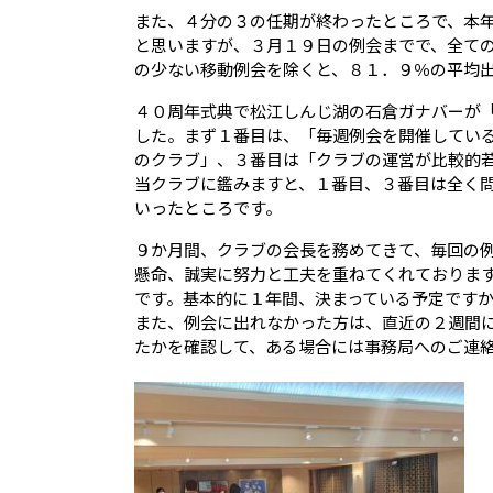
また、４分の３の任期が終わったところで、本
と思いますが、３月１９日の例会までで、全て
の少ない移動例会を除くと、８１．９％の平均
４０周年式典で松江しんじ湖の石倉ガナバーが
した。まず１番目は、「毎週例会を開催してい
のクラブ」、３番目は「クラブの運営が比較的
当クラブに鑑みますと、１番目、３番目は全く
いったところです。
９か月間、クラブの会長を務めてきて、毎回の
懸命、誠実に努力と工夫を重ねてくれておりま
です。基本的に１年間、決まっている予定です
また、例会に出れなかった方は、直近の２週間
たかを確認して、ある場合には事務局へのご連