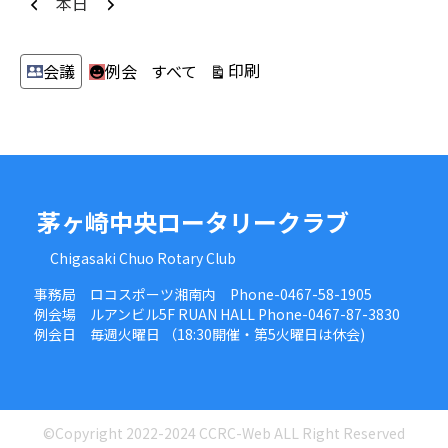
前
次
本日
へ
へ
カ
表
印刷
会議
例会
すべて
テ
示
ゴ
リ
ー
茅ヶ崎中央ロータリークラブ
Chigasaki Chuo Rotary Club
事務局 ロコスポーツ湘南内 Phone-0467-58-1905
例会場 ルアンビル5F RUAN HALL Phone-0467-87-3830
例会日 毎週火曜日 （18:30開催・第5火曜日は休会)
©Copyright 2022-2024 CCRC-Web ALL Right Reserved