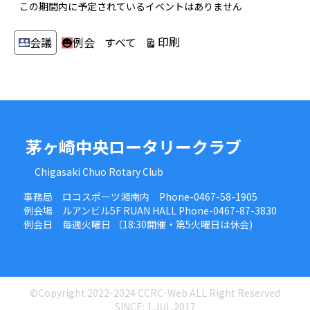
この期間内に予定されているイベントはありません
カ
表
印刷
会議
例会
すべて
テ
示
ゴ
リ
ー
茅ヶ崎中央ロータリークラブ
Chigasaki Chuo Rotary Club
事務局 ロコスポーツ湘南内 Phone-0467-58-1905
例会場 ルアンビル5F RUAN HALL Phone-0467-87-3830
例会日 毎週火曜日 （18:30開催・第5火曜日は休会)
©Copyright 2022-2024 CCRC-Web ALL Right Reserved
SINCE: 1.JUL.2017