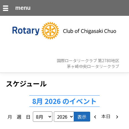
menu
国際ロータリークラブ 第2780地区
茅ヶ崎中央ロータリークラブ
スケジュール
8月 2026 のイベント
前
次
本日
月
週
日
月
年
へ
へ