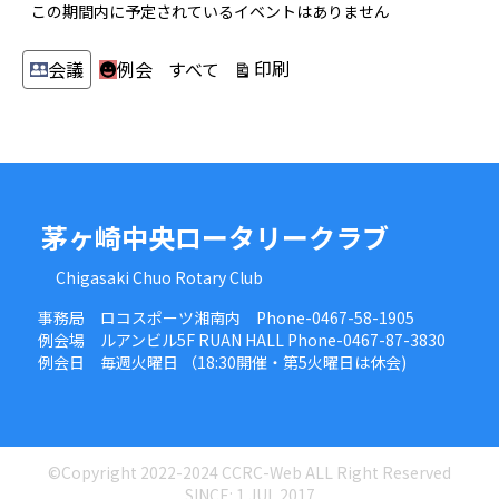
この期間内に予定されているイベントはありません
カ
表
印刷
会議
例会
すべて
テ
示
ゴ
リ
ー
茅ヶ崎中央ロータリークラブ
Chigasaki Chuo Rotary Club
事務局 ロコスポーツ湘南内 Phone-0467-58-1905
例会場 ルアンビル5F RUAN HALL Phone-0467-87-3830
例会日 毎週火曜日 （18:30開催・第5火曜日は休会)
©Copyright 2022-2024 CCRC-Web ALL Right Reserved
SINCE: 1.JUL.2017