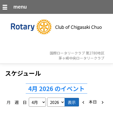
menu
国際ロータリークラブ 第2780地区
茅ヶ崎中央ロータリークラブ
スケジュール
4月 2026 のイベント
前
次
本日
月
週
日
月
年
へ
へ