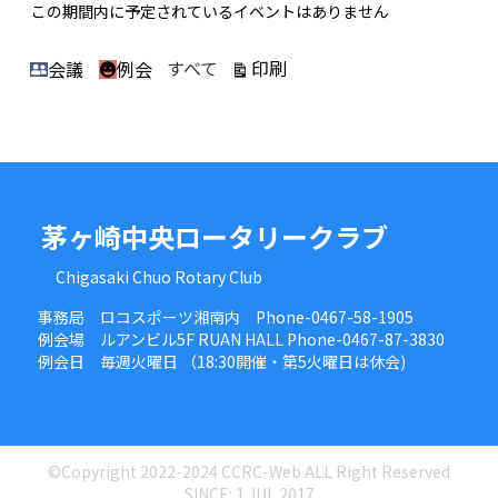
この期間内に予定されているイベントはありません
カ
表
印刷
すべて
会議
例会
テ
示
ゴ
リ
ー
茅ヶ崎中央ロータリークラブ
Chigasaki Chuo Rotary Club
事務局 ロコスポーツ湘南内 Phone-0467-58-1905
例会場 ルアンビル5F RUAN HALL Phone-0467-87-3830
例会日 毎週火曜日 （18:30開催・第5火曜日は休会)
©Copyright 2022-2024 CCRC-Web ALL Right Reserved
SINCE: 1.JUL.2017